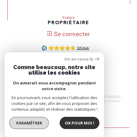
Espace
PROPRIÉTAIRE
Se connecter
On en reste là
Nous
Comme beaucoup, notre site
ADHÉRONS
utilise les cookies
On aimerait vous accompagner pendant
votre visite.
© 2026 | TOUS DROITS RÉSERVÉS | TRADUCTION POWERED BY GOOGLE |
En poursuivant, vous acceptez l'utilisation des
NOS HONORAIRES
PLAN DU SITE
MENTIONS LÉGALES
ADMIN
cookies par ce site, afin de vous proposer des
NOS LIENS
POLITIQUE RGPD
COOKIES
contenus adaptés et réaliser des statistiques !
PARAMÉTRER
OK POUR MOI !