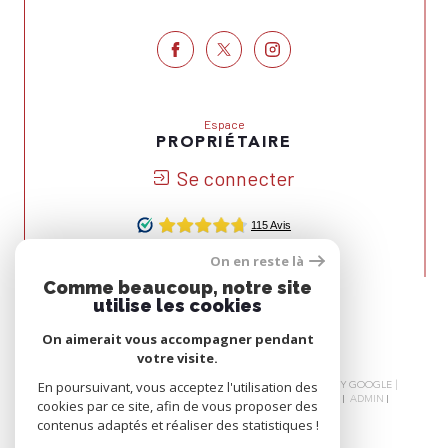
Espace
PROPRIÉTAIRE
Se connecter
On en reste là
Nous
Comme beaucoup, notre site
ADHÉRONS
utilise les cookies
On aimerait vous accompagner pendant
votre visite.
© 2026 | TOUS DROITS RÉSERVÉS | TRADUCTION POWERED BY GOOGLE |
En poursuivant, vous acceptez l'utilisation des
NOS HONORAIRES
PLAN DU SITE
MENTIONS LÉGALES
ADMIN
cookies par ce site, afin de vous proposer des
NOS LIENS
POLITIQUE RGPD
COOKIES
contenus adaptés et réaliser des statistiques !