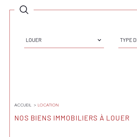
Type
Type
d'offre
de
LOUER
TYPE D
bien
Surface
Pièces
SURFACE
PIÈCE
ACCUEIL
LOCATION
NOS BIENS IMMOBILIERS À LOUER