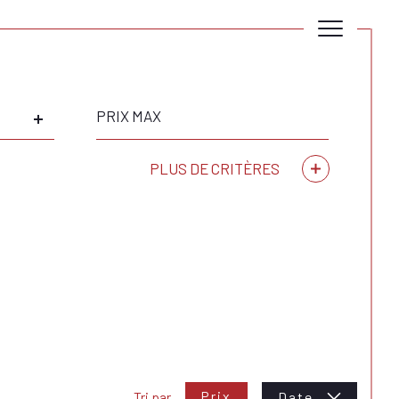
Prix
max
PLUS DE CRITÈRES
Critères supplémentaires
piscine
parking
terrasse
Prix
Tri par
Date