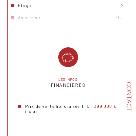
Etage
2
Ascenseur
OUI
Nb de salle de bains
1
Mode de chauffage
Granules
Type de chauffage
Radiateur
Format de chauffage
Collectif
Balcon
OUI
LES INFOS
CONTACT
FINANCIÈRES
Exposition
Sud-Est
Prix de vente honoraires TTC
399 000 €
inclus