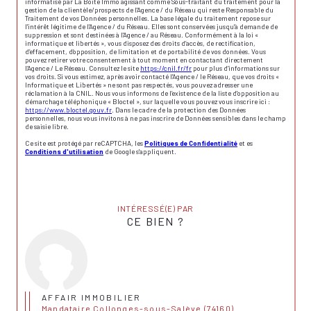
informatisé par La Boite Immo agissant comme Sous-traitant du traitement pour la
gestion de la clientèle/prospects de l'Agence / du Réseau qui reste Responsable du
Traitement de vos Données personnelles. La base légale du traitement repose sur
l'intérêt légitime de l'Agence / du Réseau. Elles sont conservées jusqu'à demande de
suppression et sont destinées à l'Agence / au Réseau. Conformément à la loi «
informatique et libertés », vous disposez des droits d’accès, de rectification,
d’effacement, d’opposition, de limitation et de portabilité de vos données. Vous
pouvez retirer votre consentement à tout moment en contactant directement
l’Agence / Le Réseau. Consultez le site
https://cnil.fr/fr
pour plus d’informations sur
vos droits. Si vous estimez, après avoir contacté l'Agence / le Réseau, que vos droits «
Informatique et Libertés » ne sont pas respectés, vous pouvez adresser une
réclamation à la CNIL. Nous vous informons de l’existence de la liste d'opposition au
démarchage téléphonique « Bloctel », sur laquelle vous pouvez vous inscrire ici :
https://www.bloctel.gouv.fr
. Dans le cadre de la protection des Données
personnelles, nous vous invitons à ne pas inscrire de Données sensibles dans le champ
de saisie libre.
Ce site est protégé par reCAPTCHA, les
Politiques de Confidentialité
et es
Conditions d'utilisation
de Google s'appliquent.
INTÉRESSÉ(E) PAR
CE BIEN ?
AFFAIR IMMOBILIER
Mandataire Collonges-sous-Salève (74160)