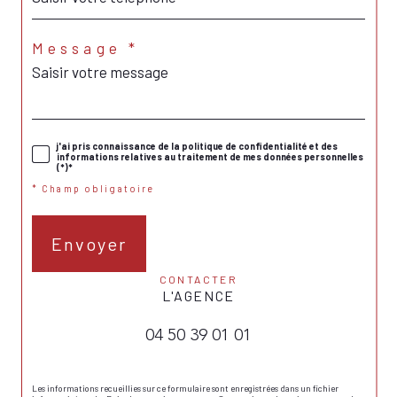
Message *
j'ai pris connaissance de la politique de confidentialité et des
informations relatives au traitement de mes données personnelles
(*)*
* Champ obligatoire
Envoyer
CONTACTER
L'AGENCE
04 50 39 01 01
Les informations recueillies sur ce formulaire sont enregistrées dans un fichier