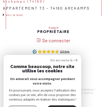
Archamps (74160)
APPARTEMENT T3 - 74160 ARCHAMPS
Voir le bien
Espace
PROPRIÉTAIRE
Se connecter
On en reste là
Nous
Comme beaucoup, notre site
ADHÉRONS
utilise les cookies
On aimerait vous accompagner pendant
votre visite.
© 2026 | TOUS DROITS RÉSERVÉS | TRADUCTION POWERED BY GOOGLE |
En poursuivant, vous acceptez l'utilisation des
NOS HONORAIRES
PLAN DU SITE
MENTIONS LÉGALES
ADMIN
cookies par ce site, afin de vous proposer des
NOS LIENS
POLITIQUE RGPD
COOKIES
contenus adaptés et réaliser des statistiques !