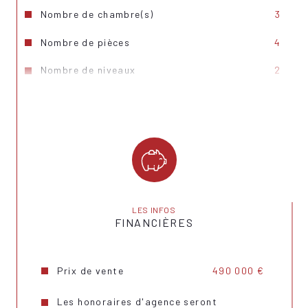
Nombre de chambre(s)
3
Nombre de pièces
4
Nombre de niveaux
2
Nb de salle d'eau
1
Mode de chauffage
Gaz de ville
Type de chauffage
Radiateur
Format de chauffage
Individuel
Nombre de garage
1
LES INFOS
FINANCIÈRES
Exposition
Sud-Est
Année de construction
1970
Prix de vente
490 000 €
Copropriété
NON
Les honoraires d'agence seront