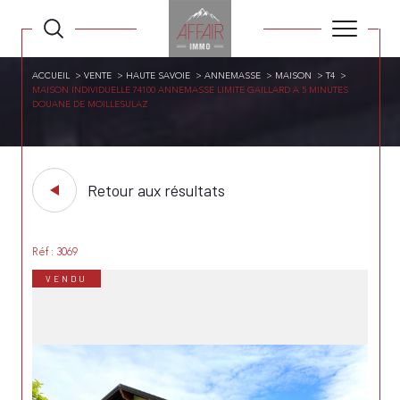
ACCUEIL
VENTE
HAUTE SAVOIE
ANNEMASSE
MAISON
T4
MAISON INDIVIDUELLE 74100 ANNEMASSE LIMITE GAILLARD A 5 MINUTES
DOUANE DE MOILLESULAZ
Retour aux résultats
Réf : 3069
VENDU