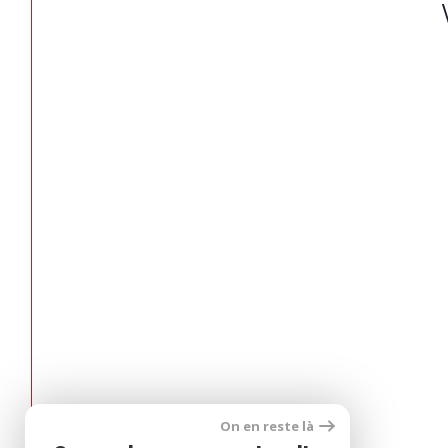
On en reste là
Espace