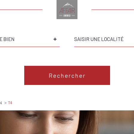
Ville
E BIEN
Référence
S
Rechercher
N
T4