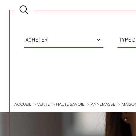
Type
Type
d'offre
de
ACHETER
TYPE D
bien
Surface
Pièces
SURFACE
PIÈCE
ACCUEIL
VENTE
HAUTE SAVOIE
ANNEMASSE
MAISO