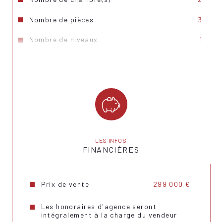
Nombre de pièces
3
Nombre de niveaux
1
Nb de salle d'eau
1
Cuisine
Américaine
Type de cuisine
Equipée
Mode de chauffage
Gaz
Type de chauffage
Radiateur
LES INFOS
FINANCIÈRES
Format de chauffage
Individuel
Terrasse
OUI
Prix de vente
299 000 €
Cave
OUI
Les honoraires d'agence seront
intégralement à la charge du vendeur
Nombre de parking
1