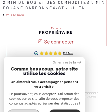
2 MIN DU BUS ET DES COMMODITES 5 MIN
DOUANE BARDONNEX/ST JULIEN
Voir le bien
Espace
PROPRIÉTAIRE
Se connecter
On en reste là
Nous
Comme beaucoup, notre site
ADHÉRONS
utilise les cookies
On aimerait vous accompagner pendant
votre visite.
© 2026 | TOUS DROITS RÉSERVÉS | TRADUCTION POWERED BY GOOGLE |
En poursuivant, vous acceptez l'utilisation des
NOS HONORAIRES
PLAN DU SITE
MENTIONS LÉGALES
ADMIN
cookies par ce site, afin de vous proposer des
NOS LIENS
POLITIQUE RGPD
COOKIES
contenus adaptés et réaliser des statistiques !