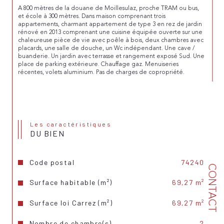
A 800 mètres de la douane de Moillesulaz, proche TRAM ou bus, 
et école à 300 mètres. Dans maison comprenant trois 
appartements, charmant appartement de type 3 en rez de jardin 
rénové en 2013 comprenant une cuisine équipée ouverte sur une 
chaleureuse pièce de vie avec poêle à bois, deux chambres avec 
placards, une salle de douche, un Wc indépendant. Une cave / 
buanderie. Un jardin avec terrasse et rangement exposé Sud. Une 
place de parking extérieure. Chauffage gaz. Menuiseries 
récentes, volets aluminium. Pas de charges de copropriété.
Les caractéristiques
DU BIEN
Code postal
74240
CONTACT
Surface habitable (m²)
69,27 m²
Surface loi Carrez (m²)
69,27 m²
Nombre de chambre(s)
2