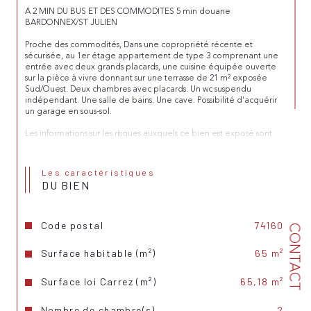
A 2 MIN DU BUS ET DES COMMODITES 5 min douane 
BARDONNEX/ST JULIEN
Proche des commodités, Dans une copropriété récente et 
sécurisée, au 1er étage appartement de type 3 comprenant une 
entrée avec deux grands placards, une cuisine équipée ouverte 
sur la pièce à vivre donnant sur une terrasse de 21 m² exposée 
Sud/Ouest. Deux chambres avec placards. Un wc suspendu 
indépendant. Une salle de bains. Une cave. Possibilité d'acquérir 
un garage en sous-sol.
Les informations sur les risques auxquels ce bien est exposé sont 
disponibles sur le site Géorisques : 
www.georisques.gouv.fr
Les caractéristiques
DU BIEN
Code postal
74160
CONTACT
Surface habitable (m²)
65 m²
Surface loi Carrez (m²)
65,18 m²
Nombre de chambre(s)
2