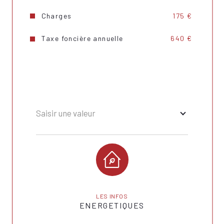
Cave
OUI
Charges
175 €
Exposition
Sud-Ouest
Taxe foncière annuelle
640 €
Année de construction
2019
Copropriété
OUI
Saisir une valeur
LES INFOS
ENERGETIQUES