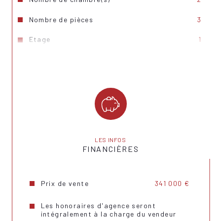
Nombre de pièces
3
Etage
1
Ascenseur
OUI
Vue
Dégagée
Nb de salle de bains
1
Cuisine
Américaine
Type de cuisine
Equipée
LES INFOS
FINANCIÈRES
Mode de chauffage
Gaz
Type de chauffage
Au sol
Prix de vente
341 000 €
Format de chauffage
Collectif
Les honoraires d'agence seront
intégralement à la charge du vendeur
Terrasse
OUI