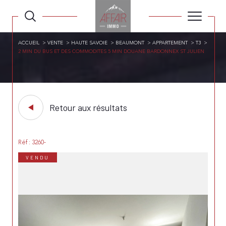
ACCUEIL
VENTE
HAUTE SAVOIE
BEAUMONT
APPARTEMENT
T3
2 MIN DU BUS ET DES COMMODITES 5 MIN DOUANE BARDONNEX ST JULIEN
Retour aux résultats
Réf : 3260-
VENDU