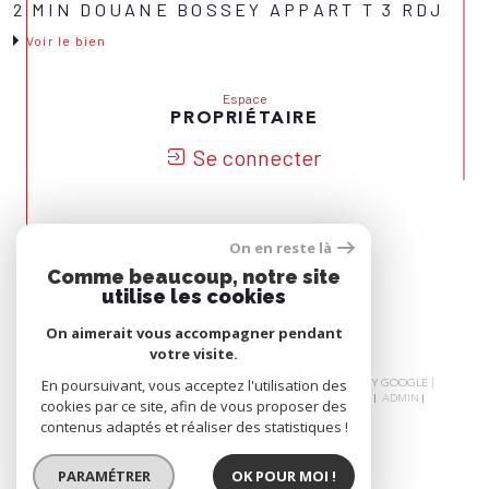
2 MIN DOUANE BOSSEY APPART T 3 RDJ
Voir le bien
Espace
PROPRIÉTAIRE
Se connecter
On en reste là
Nous
Comme beaucoup, notre site
ADHÉRONS
utilise les cookies
On aimerait vous accompagner pendant
votre visite.
© 2026 | TOUS DROITS RÉSERVÉS | TRADUCTION POWERED BY GOOGLE |
En poursuivant, vous acceptez l'utilisation des
NOS HONORAIRES
PLAN DU SITE
MENTIONS LÉGALES
ADMIN
cookies par ce site, afin de vous proposer des
NOS LIENS
POLITIQUE RGPD
COOKIES
contenus adaptés et réaliser des statistiques !
PARAMÉTRER
OK POUR MOI !