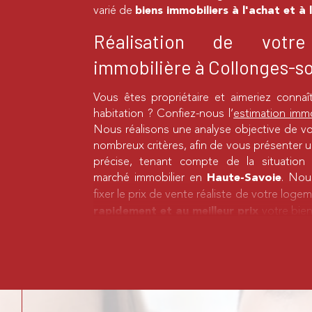
varié de
biens immobiliers à l'achat et à
Réalisation de votre
immobilière à Collonges-s
Vous êtes propriétaire et aimeriez connaî
habitation ? Confiez-nous l’
estimation immo
Nous réalisons une analyse objective de v
nombreux critères, afin de vous présenter u
précise, tenant compte de la situatio
marché immobilier en
. Nou
Haute-Savoie
fixer le prix de vente réaliste de votre log
votre bien
rapidement et au meilleur prix
Location d’un bien immobil
Vous souhaitez louer un appartement ou
environs de
? T
Collonges-sous-Salève
surface, nombre de pièces, quartier reche