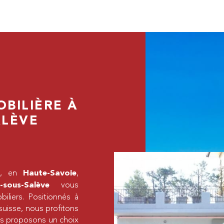
BILIÈRE À
ALÈVE
es, en
,
Haute-Savoie
vous
sous-Salève
liers. Positionnés à
suisse, nous profitons
us proposons un choix