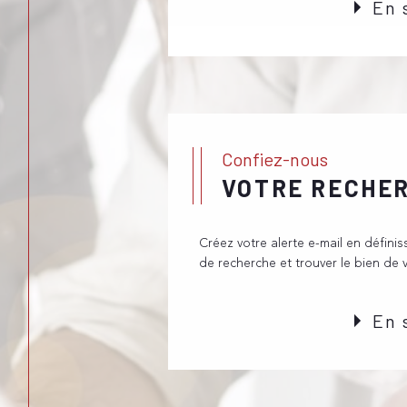
En 
à réaliser votre projet immobilier. Vous 
avec notre agence immobilière de Collon
téléphone, via le formulaire ou directement
appel à nous pour acheter, louer ou
vendre
, nous vous proposons des se
conditions
entièrement personnalisés.
Confiez-nous
VOTRE RECHE
Créez votre alerte e-mail en définis
de recherche et trouver le bien de 
En 