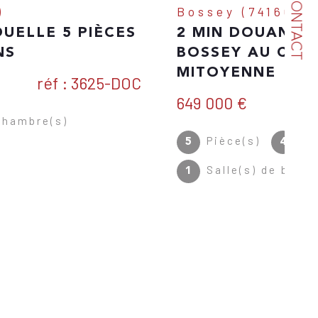
CONTACT
Bossey (74160)
2 MIN DOUANE DE TROINEX
BOSSEY AU CALME MAISON
MITOYENNE
649 000 €
Réf : 3628
Pièce(s)
Chambre(s)
5
4
Salle(s) de bain
1