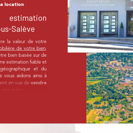
.
 la location
 estimation
ous-Salève
tre la valeur de votre
bilière de votre bien
.
otre bien basée sur de
ne estimation fiable et
n géographique et du
s vous aidons ainsi à
ement en vue de
vendre
 immobilier.
ier
 une maison dans les
ype de logement,
rché, ainsi que votre