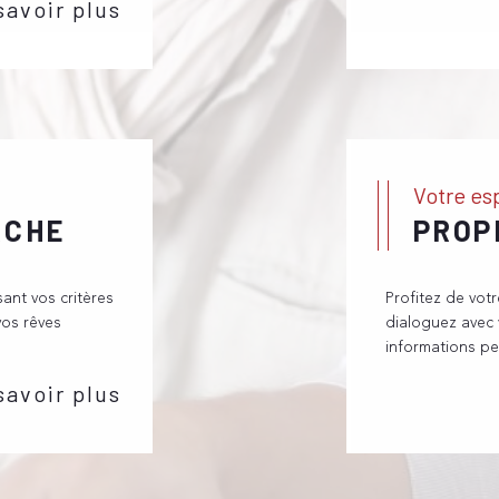
savoir plus
pouvez prendre contact
ges-sous-Salève, par
 en agence. En faisant
 dans les meilleures
rvices sur mesure et
Votre e
RCHE
PROP
sant vos critères
Profitez de vot
vos rêves
dialoguez avec 
informations pe
savoir plus