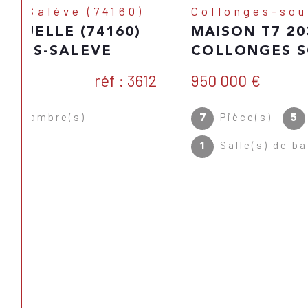
Collonges-sous-Salève (74160)
MAISON T7 203.68 M² - 74160
COLLONGES SOUS SALÈVE
950 000 €
Réf : 3605
Pièce(s)
Chambre(s)
7
5
Salle(s) de bain
1