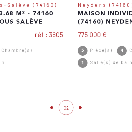
Neydens (74160)
MAISON INDIVIDUELLE 5 PIÈCES
(74160) NEYDENS
775 000 €
Réf : 3625-DOC
Pièce(s)
Chambre(s)
5
4
Salle(s) de bain
1
02