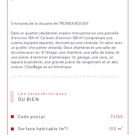
5 minutres de la douane de TROINEX BOSSEY
Dans un quartier résidentiel, maison mitoyenne sur une parcelle 
d'environ 784 m². Ce bien d'environ 100 m² comprenant une 
cuisine équipée séparée, donnant sur une véranda. Un salon avec 
un poêle. Une petite véranda. Deux chambres et une salle de 
douches avec wc. A l'étage, une chambre, une salle de bains, et 
une pièce, à terminer d'aménager. Un garage, une cave, un 
espace buanderie, une grande pièce de rangement et un abri 
voiture. Chauffage au sol électrique
Les informations sur les risques auxquels ce bien est exposé sont 
disponibles sur le site Géorisques : 
www.georisques.gouv.fr
Retrouvez toutes nos annonces sur notre site : 
www.affairimmo.fr
Les caractéristiques
DU BIEN
Code postal
74160
Surface habitable (m²)
100 m²