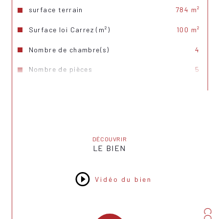
surface terrain
784 m²
Surface loi Carrez (m²)
100 m²
Nombre de chambre(s)
4
Nombre de pièces
5
Nombre de niveaux
3
Vue
Dégagée
Nb de salle de bains
1
DÉCOUVRIR
Nb de salle d'eau
1
LE BIEN
Cuisine
Séparée
Vidéo du bien
Mode de chauffage
Electrique, Electrique
Type de chauffage
Au sol, Radiateur