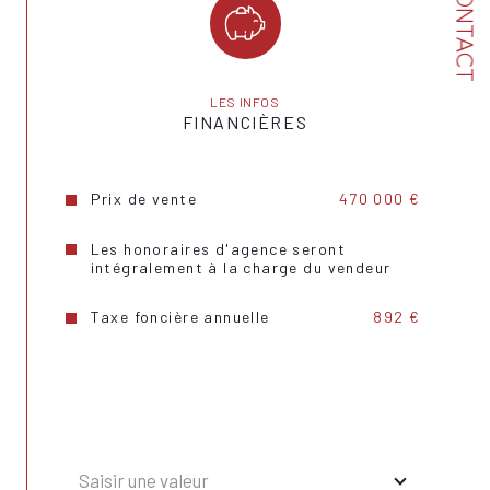
CONTACT
Format de chauffage
Individuel, Individuel
Nombre de garage
1
Année de construction
1984
LES INFOS
FINANCIÈRES
Copropriété
NON
Prix de vente
470 000 €
Les honoraires d'agence seront
intégralement à la charge du vendeur
Taxe foncière annuelle
892 €
Saisir une valeur