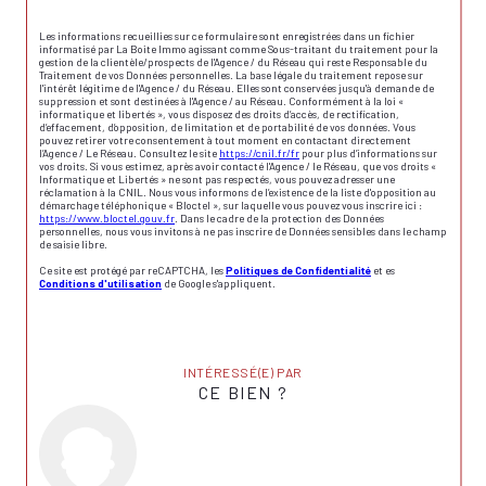
Les informations recueillies sur ce formulaire sont enregistrées dans un fichier
informatisé par La Boite Immo agissant comme Sous-traitant du traitement pour la
gestion de la clientèle/prospects de l'Agence / du Réseau qui reste Responsable du
Traitement de vos Données personnelles. La base légale du traitement repose sur
l'intérêt légitime de l'Agence / du Réseau. Elles sont conservées jusqu'à demande de
suppression et sont destinées à l'Agence / au Réseau. Conformément à la loi «
informatique et libertés », vous disposez des droits d’accès, de rectification,
d’effacement, d’opposition, de limitation et de portabilité de vos données. Vous
pouvez retirer votre consentement à tout moment en contactant directement
l’Agence / Le Réseau. Consultez le site
https://cnil.fr/fr
pour plus d’informations sur
vos droits. Si vous estimez, après avoir contacté l'Agence / le Réseau, que vos droits «
Informatique et Libertés » ne sont pas respectés, vous pouvez adresser une
réclamation à la CNIL. Nous vous informons de l’existence de la liste d'opposition au
démarchage téléphonique « Bloctel », sur laquelle vous pouvez vous inscrire ici :
https://www.bloctel.gouv.fr
. Dans le cadre de la protection des Données
personnelles, nous vous invitons à ne pas inscrire de Données sensibles dans le champ
de saisie libre.
Ce site est protégé par reCAPTCHA, les
Politiques de Confidentialité
et es
Conditions d'utilisation
de Google s'appliquent.
INTÉRESSÉ(E) PAR
CE BIEN ?