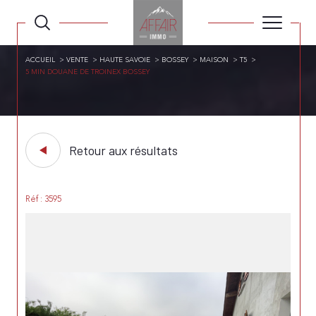
ACCUEIL
VENTE
HAUTE SAVOIE
BOSSEY
MAISON
T5
5 MIN DOUANE DE TROINEX BOSSEY
Retour aux résultats
Réf : 3595