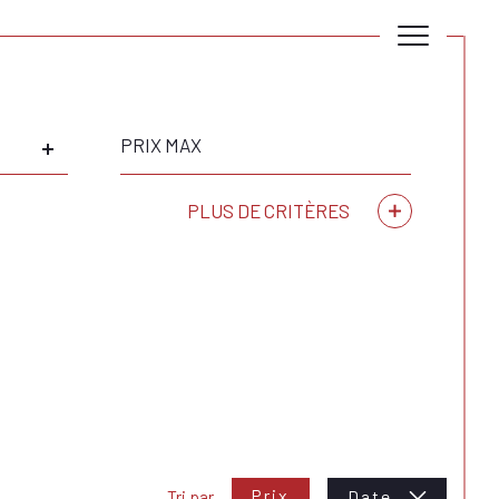
Prix
max
PLUS DE CRITÈRES
Critères supplémentaires
piscine
parking
terrasse
Prix
Tri par
Date