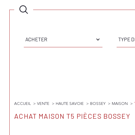
Type
Type
d'offre
de
ACHETER
TYPE D
bien
Surface
Pièces
SURFACE
PIÈCE
ACCUEIL
VENTE
HAUTE SAVOIE
BOSSEY
MAISON
ACHAT MAISON T5 PIÈCES BOSSEY