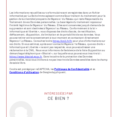
Les informations recueillies sur ce formulaire sont enregistrées dans un fichier
informatisé par La Boite Immo agissant comme Sous-traitant du traitement pour la
gestion de la clientèle/prospects de l'Agence / du Réseau qui reste Responsable du
Traitement de vos Données personnelles. La base légale du traitement repose sur
l'intérêt légitime de l'Agence / du Réseau. Elles sont conservées jusqu'à demande de
suppression et sont destinées à l'Agence / au Réseau. Conformément à la loi «
informatique et libertés », vous disposez des droits d’accès, de rectification,
d’effacement, d’opposition, de limitation et de portabilité de vos données. Vous
pouvez retirer votre consentement à tout moment en contactant directement
l’Agence / Le Réseau. Consultez le site
https://cnil.fr/fr
pour plus d’informations sur
vos droits. Si vous estimez, après avoir contacté l'Agence / le Réseau, que vos droits «
Informatique et Libertés » ne sont pas respectés, vous pouvez adresser une
réclamation à la CNIL. Nous vous informons de l’existence de la liste d'opposition au
démarchage téléphonique « Bloctel », sur laquelle vous pouvez vous inscrire ici :
https://www.bloctel.gouv.fr
. Dans le cadre de la protection des Données
personnelles, nous vous invitons à ne pas inscrire de Données sensibles dans le champ
de saisie libre.
Ce site est protégé par reCAPTCHA, les
Politiques de Confidentialité
et es
Conditions d'utilisation
de Google s'appliquent.
INTÉRESSÉ(E) PAR
CE BIEN ?