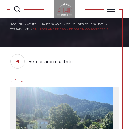
ACCUEIL
VENTE
HAUTE SAVOIE
COLLONGES SOUS SALEVE
TERRAIN
T
5 MIN DOUANE DE CROIX DE ROZON COLLONGES S S
Retour aux résultats
Réf : 3521