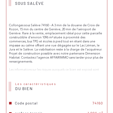
SOUS SALÈVE
Collonges sous Salève 74160 - A 3 min de la douane de Croix de 
Rozon, 15 min du centre de Genève, 20 min de l'aéroport de 
Genève. Rare à la vente, emplacement idéal pour cette parcelle 
constructible d'environ 1096 m² située à proximité des 
commerces, bus TPG et écoles à pied tout en étant dans une 
impasse au calme offrant une vue dégagée sur le Lac Léman, le 
Jura et le Salève. La viabilisation reste à la charge de l'acquéreur. 
Projet de construction possible avec notre partenaire Dimension 
Habitat. Contactez l'agence AFFAIRIMMO sans tarder pour plus de 
renseignements.
Les informations sur les risques auxquels ce bien est exposé sont 
disponibles sur le site Géorisques : 
www.georisques.gouv.fr
Les caractéristiques
DU BIEN
Code postal
74160