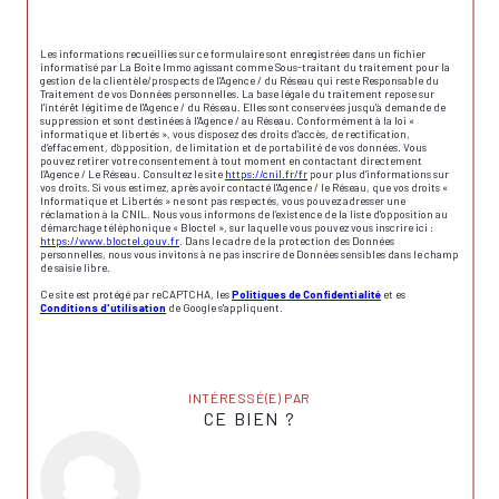
Les informations recueillies sur ce formulaire sont enregistrées dans un fichier
informatisé par La Boite Immo agissant comme Sous-traitant du traitement pour la
gestion de la clientèle/prospects de l'Agence / du Réseau qui reste Responsable du
Traitement de vos Données personnelles. La base légale du traitement repose sur
l'intérêt légitime de l'Agence / du Réseau. Elles sont conservées jusqu'à demande de
suppression et sont destinées à l'Agence / au Réseau. Conformément à la loi «
informatique et libertés », vous disposez des droits d’accès, de rectification,
d’effacement, d’opposition, de limitation et de portabilité de vos données. Vous
pouvez retirer votre consentement à tout moment en contactant directement
l’Agence / Le Réseau. Consultez le site
https://cnil.fr/fr
pour plus d’informations sur
vos droits. Si vous estimez, après avoir contacté l'Agence / le Réseau, que vos droits «
Informatique et Libertés » ne sont pas respectés, vous pouvez adresser une
réclamation à la CNIL. Nous vous informons de l’existence de la liste d'opposition au
démarchage téléphonique « Bloctel », sur laquelle vous pouvez vous inscrire ici :
https://www.bloctel.gouv.fr
. Dans le cadre de la protection des Données
personnelles, nous vous invitons à ne pas inscrire de Données sensibles dans le champ
de saisie libre.
Ce site est protégé par reCAPTCHA, les
Politiques de Confidentialité
et es
Conditions d'utilisation
de Google s'appliquent.
INTÉRESSÉ(E) PAR
CE BIEN ?