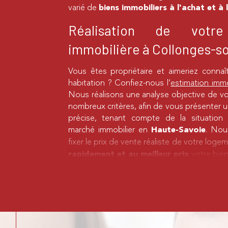
varié de
biens immobiliers à l'achat et à
Réalisation de votre
immobilière à Collonges-s
Vous êtes propriétaire et aimeriez connaî
habitation ? Confiez-nous l’
estimation immo
Nous réalisons une analyse objective de v
nombreux critères, afin de vous présenter u
précise, tenant compte de la situatio
marché immobilier en
. Nou
Haute-Savoie
fixer le prix de vente réaliste de votre log
votre bien
rapidement et au meilleur prix
Location d’un bien immobil
Vous souhaitez louer un appartement ou
environs de
? T
Collonges-sous-Salève
surface, nombre de pièces, quartier reche