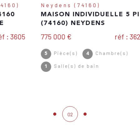
Neydens (74160)
MAISON INDIVIDUELLE 5 PIÈCES
(74160) NEYDENS
775 000 €
Réf : 3625-DOC
Pièce(s)
Chambre(s)
5
4
Salle(s) de bain
1
02