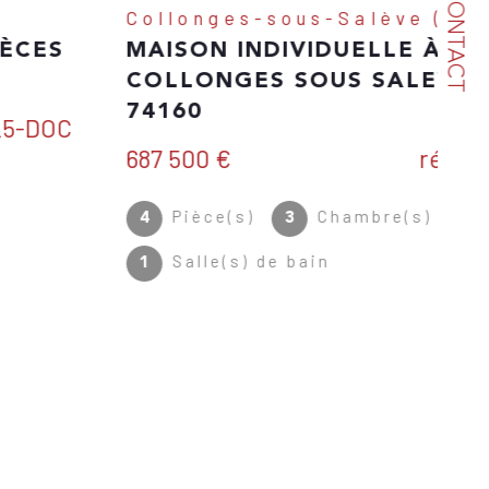
CONTACT
Collonges-sous-Salève (74160)
MAISON INDIVIDUELLE À
COLLONGES SOUS SALEVE
74160
687 500 €
Réf : 3591-A
Pièce(s)
Chambre(s)
4
3
Salle(s) de bain
1