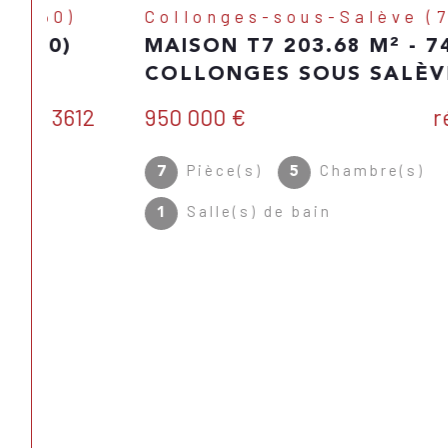
Collonges-sous-Salève (74160)
MAISON T7 203.68 M² - 74160
COLLONGES SOUS SALÈVE
950 000 €
Réf : 3605
Pièce(s)
Chambre(s)
7
5
Salle(s) de bain
1