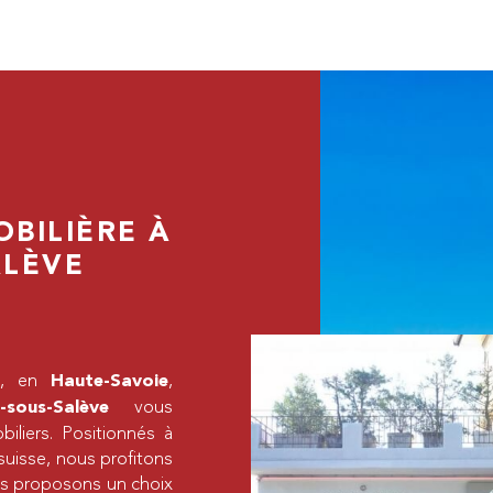
BILIÈRE À
ALÈVE
es, en
,
Haute-Savoie
vous
sous-Salève
liers. Positionnés à
suisse, nous profitons
us proposons un choix