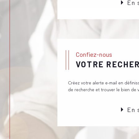
En 
à réaliser votre projet immobilier. Vous 
avec notre agence immobilière de Collon
téléphone, via le formulaire ou directement
appel à nous pour acheter, louer ou
vendre
, nous vous proposons des se
conditions
entièrement personnalisés.
Confiez-nous
VOTRE RECHE
Créez votre alerte e-mail en définis
de recherche et trouver le bien de 
En 