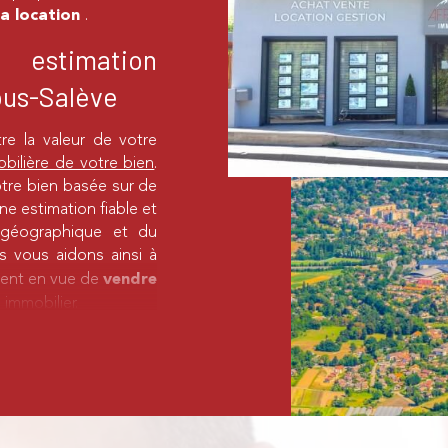
.
 la location
 estimation
ous-Salève
tre la valeur de votre
bilière de votre bien
.
otre bien basée sur de
ne estimation fiable et
n géographique et du
s vous aidons ainsi à
ement en vue de
vendre
 immobilier.
ier
 une maison dans les
ype de logement,
rché, ainsi que votre