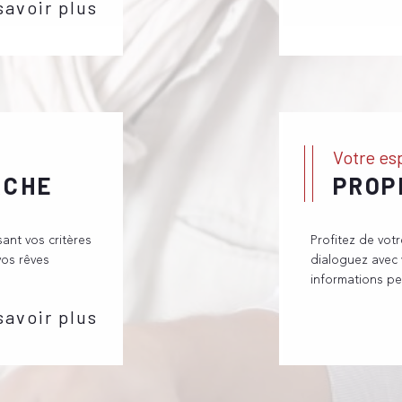
savoir plus
pouvez prendre contact
ges-sous-Salève, par
 en agence. En faisant
 dans les meilleures
rvices sur mesure et
Votre e
RCHE
PROP
sant vos critères
Profitez de vot
vos rêves
dialoguez avec 
informations pe
savoir plus