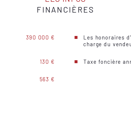
FINANCIÈRES
Interphone
Balcon
390 000 €
Les honoraires d
Cave
charge du vende
Exposition
130 €
Taxe foncière an
Année de con
563 €