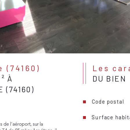
e (74160)
Les ca
² À
DU BIEN
 (74160)
Code postal
Surface habit
 de l'aéroport, sur la 