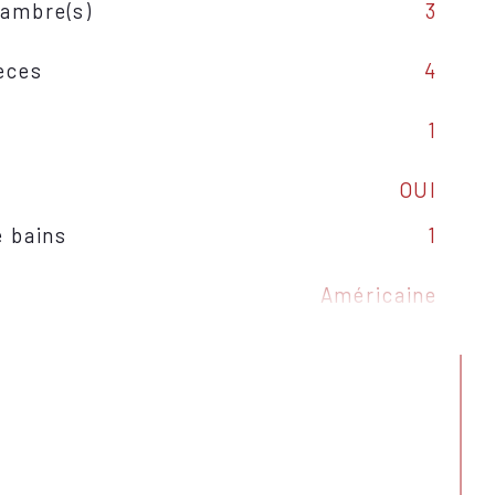
ambre(s)
3
èces
4
1
OUI
e bains
1
Américaine
ffage
Gaz de ville
ffage
Radiateur
auffage
Collectif