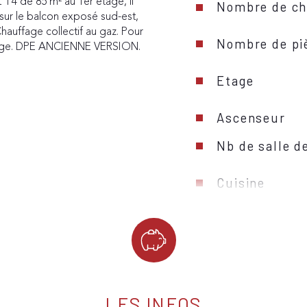
4 de 85 m² au 1er étage, il 
Nombre de ch
sur le balcon exposé sud-est, 
hauffage collectif au gaz. Pour 
Nombre de pi
garage. DPE ANCIENNE VERSION.
Etage
Ascenseur
Nb de salle d
Cuisine
Mode de chau
Type de chau
Format de ch
LES INFOS