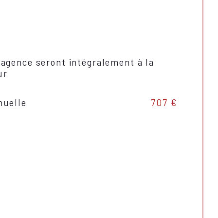
OUI
OUI
'agence seront intégralement à la
OUI
ur
Sud-Est
nuelle
707 €
struction
1999