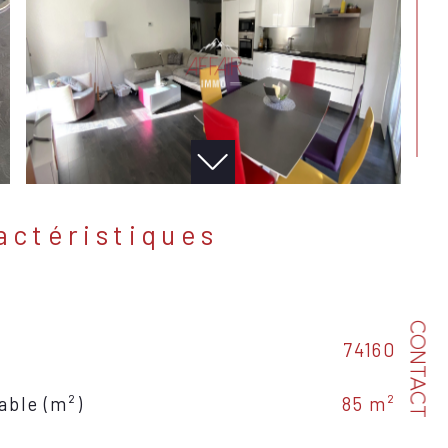
ractéristiques
CONTACT
74160
able (m²)
85 m²