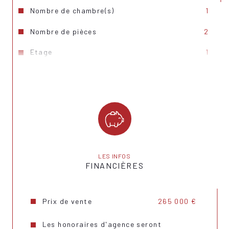
Nombre de chambre(s)
1
Nombre de pièces
2
Etage
1
Ascenseur
OUI
Nb de salle de bains
1
Cuisine
Américaine
Mode de chauffage
Gaz de ville
Type de chauffage
Radiateur
LES INFOS
FINANCIÈRES
Format de chauffage
Collectif
Interphone
OUI
Prix de vente
265 000 €
Balcon
OUI
Les honoraires d'agence seront