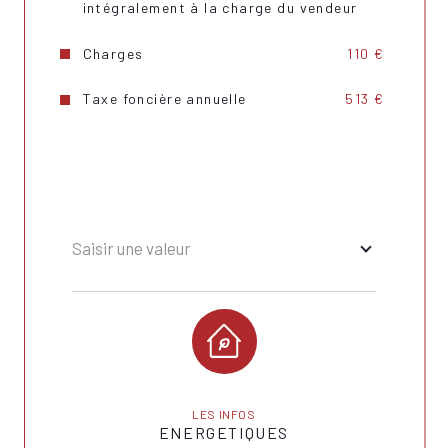
intégralement à la charge du vendeur
Nombre de garage
1
Cave
OUI
Charges
110 €
Année de construction
1998
Taxe foncière annuelle
513 €
Copropriété
NON
plan de sauvegarde
NON
Saisir une valeur
LES INFOS
ENERGETIQUES