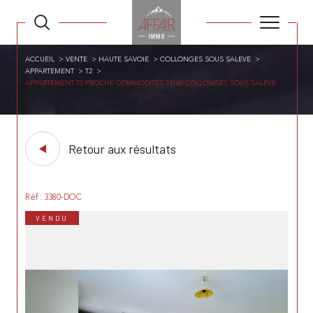
ACCUEIL
VENTE
HAUTE SAVOIE
COLLONGES SOUS SALEVE
APPARTEMENT
T2
APPARTEMENT T2 PROCHE COMMODITES 74160 COLLONGES SOUS SALEVE
Retour aux résultats
Réf : 3380-DOC
VENDU