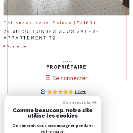
Collonges-sous-Salève (74160)
74160 COLLONGES SOUS SALEVE
APPARTEMENT T2
Voir le bien
Espace
PROPRIÉTAIRE
Se connecter
On en reste là
Nous
Comme beaucoup, notre site
ADHÉRONS
utilise les cookies
On aimerait vous accompagner pendant
votre visite.