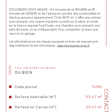
COLLONGES-SOUS-SALEVE - A 5 minutes de la DOUANE et 20 
minutes de GENEVE et de l'aéroport, proche des commodités et 
des bus, spacieux appartement T2 de 50.47 m², il offre une entrée 
avec placard, une cuisine équipée ouverte sur le salon et accès 
sur le balcon exposé Sud-Ouest, une chambre avec placard, une 
salle de bains, un wc indépendant. Pour compléter ce bien une 
cave et un garage.
Les informations sur les risques auxquels ce bien est exposé sont 
disponibles sur le site Géorisques : 
www.georisques.gouv.fr
Les caractéristiques
DU BIEN
Code postal
74160
CONTACT
Surface habitable (m²)
50,47 m²
Surface loi Carrez (m²)
50,47 m²