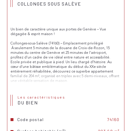
COLLONGES SOUS SALÈVE
Un bien de caractère unique aux portes de Genève – Vue 
dégagée & esprit maison !
Collonges-sous-Salève (74160) – Emplacement privilégié
 À seulement 5 minutes de la douane de Croix-de-Rozon, 15 
minutes du centre de Genève et 25 minutes de l’aéroport, 
profitez d’un cadre de vie idéal entre nature et accessibilité. 
Ecole privée et publique à pied. Un lieu chargé d’histoire. Au 
cœur d’une bâtisse emblématique du début du XXe siècle 
entièrement réhabilitée, découvrez ce superbe appartement 
familial de 204 m², organisé en triplex avec 5 demi-niveaux, offrant 
une véritable sensation de maison.
 Des volumes généreux et lumineux
 • Spacieuse entrée et vestiaire
Les caractéristiques
 • Double salon lumineux aux beaux volumes
DU BIEN
 • Cuisine équipée ouverte sur la salle à manger, avec accès direct 
à la terrasse et au jardin
 • 5 chambres réparties sur plusieurs niveaux + 1 bureau
 • 1 salle de bain avec douche et baignoire, 1 salle d’eau
Code postal
74160
 • 3 toilettes
 Un agencement idéal pour une vie de famille, alliant convivialité 