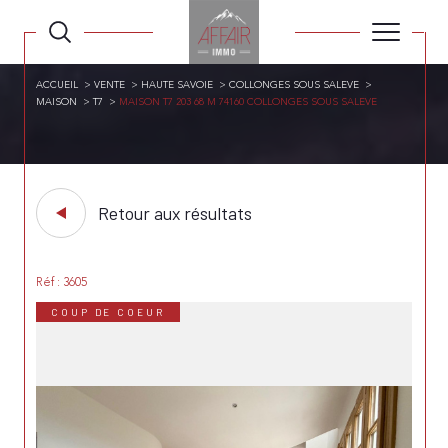
ACCUEIL
VENTE
HAUTE SAVOIE
COLLONGES SOUS SALEVE
MAISON
T7
MAISON T7 203 68 M 74160 COLLONGES SOUS SALEVE
Retour aux résultats
Réf : 3605
COUP DE COEUR