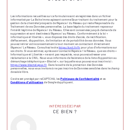
Les informations recueillies sur ce formulaire sont enregistrées dans un fichier
informatisé par La Boite Immo agissant comme Sous-traitant du traitement pour la
gestion de la clientèle/prospects de l'Agence / du Réseau qui reste Responsable du
Traitement de vos Données personnelles. La base légale du traitement repose sur
l'intérêt légitime de l'Agence / du Réseau. Elles sont conservées jusqu'à demande de
suppression et sont destinées à l'Agence / au Réseau. Conformément à la loi «
informatique et libertés », vous disposez des droits d’accès, de rectification,
d’effacement, d’opposition, de limitation et de portabilité de vos données. Vous
pouvez retirer votre consentement à tout moment en contactant directement
l’Agence / Le Réseau. Consultez le site
https://cnil.fr/fr
pour plus d’informations sur
vos droits. Si vous estimez, après avoir contacté l'Agence / le Réseau, que vos droits «
Informatique et Libertés » ne sont pas respectés, vous pouvez adresser une
réclamation à la CNIL. Nous vous informons de l’existence de la liste d'opposition au
démarchage téléphonique « Bloctel », sur laquelle vous pouvez vous inscrire ici :
https://www.bloctel.gouv.fr
. Dans le cadre de la protection des Données
personnelles, nous vous invitons à ne pas inscrire de Données sensibles dans le champ
de saisie libre.
Ce site est protégé par reCAPTCHA, les
Politiques de Confidentialité
et es
Conditions d'utilisation
de Google s'appliquent.
INTÉRESSÉ(E) PAR
CE BIEN ?