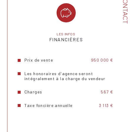
CONTACT
Format de chauffage
Individuel
Cave
OUI
Année de construction
1875
LES INFOS
FINANCIÈRES
Copropriété
OUI
nombre de lots
10
Prix de vente
950 000 €
Quote Part annuelle des charges
6 804 €
Les honoraires d'agence seront
intégralement à la charge du vendeur
plan de sauvegarde
NON
statut du syndic
pas de procédure en cours
Charges
567 €
Taxe foncière annuelle
3 113 €