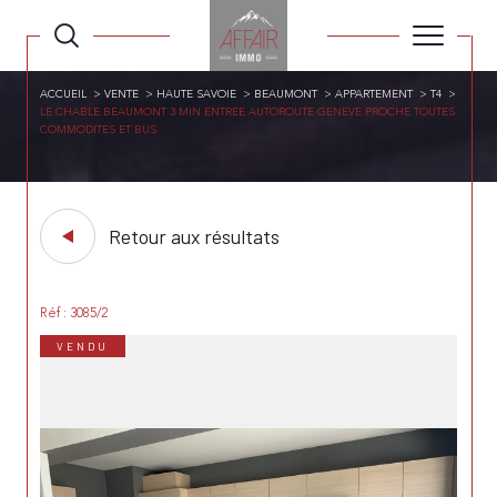
ACCUEIL
VENTE
HAUTE SAVOIE
BEAUMONT
APPARTEMENT
T4
LE CHABLE BEAUMONT 3 MIN ENTREE AUTOROUTE GENEVE PROCHE TOUTES
COMMODITES ET BUS
Retour aux résultats
Réf : 3085/2
VENDU