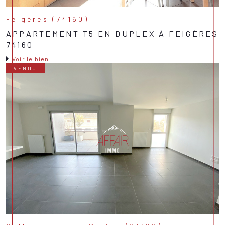
Feigères (74160)
APPARTEMENT T5 EN DUPLEX À FEIGÈRES
74160
Voir le bien
VENDU