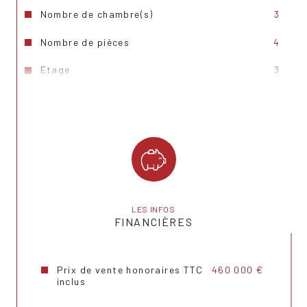
Nombre de chambre(s)
3
Nombre de pièces
4
Etage
3
Nombre de niveaux
2
Ascenseur
OUI
Vue
dégagée
Nb de salle de bains
2
Cuisine
Américaine
LES INFOS
FINANCIÈRES
Type de cuisine
Equipée
Mode de chauffage
Gaz
Prix de vente honoraires TTC
460 000 €
inclus
Type de chauffage
Radiateur