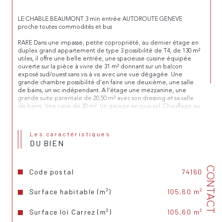
LE CHABLE BEAUMONT 3 min entrée AUTOROUTE GENEVE 
proche toutes commodités et bus
RARE Dans une impasse, petite copropriété, au dernier étage en 
duplex grand appartement de type 3 possibilité de T4, de 130 m² 
utiles, il offre une belle entrée, une spacieuse cuisine équipée 
ouverte sur la pièce à vivre de 31 m² donnant sur un balcon 
exposé sud/ouest sans vis à vis avec une vue dégagée. Une 
grande chambre possibilité d'en faire une deuxième, une salle 
de bains, un wc indépendant. A l'étage une mezzanine, une 
grande suite parentale de 20,50 m² avec son dressing et sa salle 
de bains. Une cave de 20 m². Un garage en sous sol. Chauffage au 
gaz individuel.
Les caractéristiques
DU BIEN
CONTACT
Code postal
74160
Surface habitable (m²)
105,60 m²
Surface loi Carrez (m²)
105,60 m²