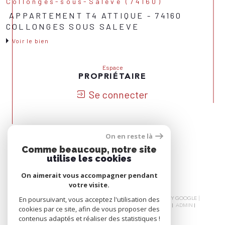
Collonges-sous-Salève (74160)
APPARTEMENT T4 ATTIQUE - 74160
COLLONGES SOUS SALEVE
Voir le bien
Espace
PROPRIÉTAIRE
Se connecter
On en reste là
Nous
Comme beaucoup, notre site
ADHÉRONS
utilise les cookies
On aimerait vous accompagner pendant
votre visite.
© 2026 | TOUS DROITS RÉSERVÉS | TRADUCTION POWERED BY GOOGLE |
En poursuivant, vous acceptez l'utilisation des
NOS HONORAIRES
PLAN DU SITE
MENTIONS LÉGALES
ADMIN
cookies par ce site, afin de vous proposer des
NOS LIENS
POLITIQUE RGPD
COOKIES
contenus adaptés et réaliser des statistiques !