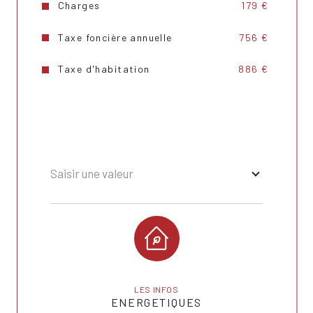
Charges
179 €
Format de chauffage
Individuel
Balcon
OUI
Taxe foncière annuelle
756 €
Nombre de garage
1
Taxe d'habitation
886 €
Cave
OUI
Exposition
Sud-Ouest
Année de construction
2007
Copropriété
OUI
Saisir une valeur
Quote Part annuelle des charges
2 148 €
LES INFOS
ENERGETIQUES