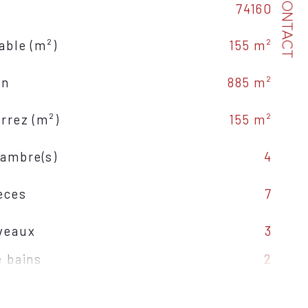
CONTACT
74160
able (m²)
155 m²
in
885 m²
arrez (m²)
155 m²
ambre(s)
4
èces
7
veaux
3
e bains
2
Américaine