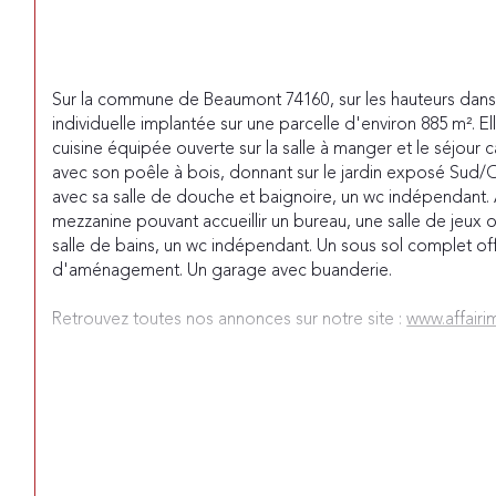
Sur la commune de Beaumont 74160, sur les hauteurs dans 
individuelle implantée sur une parcelle d'environ 885 m². 
cuisine équipée ouverte sur la salle à manger et le
 séjour 
avec son poêle à bois, donnant sur le jardin exposé Sud/
avec sa salle de douche et baignoire, un wc indépendant. 
mezzanine pouvant accueillir un bureau, une salle de jeux o
salle de bains, un wc indépendant. Un sous sol complet off
d'aménagement. Un garage avec buanderie.
Retrouvez toutes nos annonces sur notre site : 
www.affairi
Les informations sur les risques auxquels ce bien est expos
Géorisques : 
www.georisques.gouv.fr