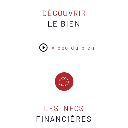
Type de cuisi
DÉCOUVRIR
LE BIEN
Mode de chau
Type de chau
Vidéo du bien
Format de ch
Nombre de ga
Exposition
Année de con
LES INFOS
Copropriété
FINANCIÈRES