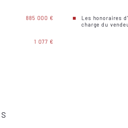
885 000 €
Les honoraires d
charge du vende
1 077 €
ES