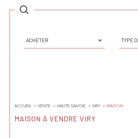
Type
Type
d'offre
de
ACHETER
TYPE D
bien
Surface
Pièces
SURFACE
PIÈCE
ACCUEIL
VENTE
HAUTE SAVOIE
VIRY
MAISON
MAISON À VENDRE VIRY