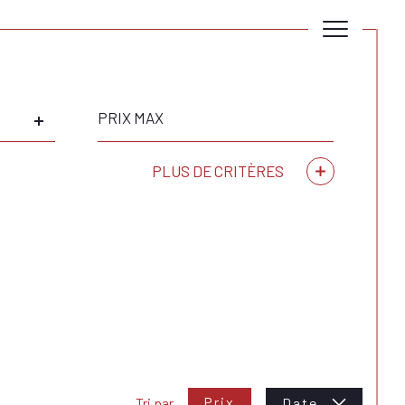
Prix
max
PLUS DE CRITÈRES
Critères supplémentaires
piscine
parking
terrasse
Prix
Tri par
Date