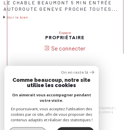
LE CHABLE BEAUMONT 5 MIN ENTRÉE
AUTOROUTE GENEVE PROCHE TOUTES...
Voir le bien
Espace
PROPRIÉTAIRE
Se connecter
On en reste là
Nous
Comme beaucoup, notre site
ADHÉRONS
utilise les cookies
On aimerait vous accompagner pendant
votre visite.
© 2026 | TOUS DROITS RÉSERVÉS | TRADUCTION POWERED BY GOOGLE |
En poursuivant, vous acceptez l'utilisation des
NOS HONORAIRES
PLAN DU SITE
MENTIONS LÉGALES
ADMIN
cookies par ce site, afin de vous proposer des
NOS LIENS
POLITIQUE RGPD
COOKIES
contenus adaptés et réaliser des statistiques !