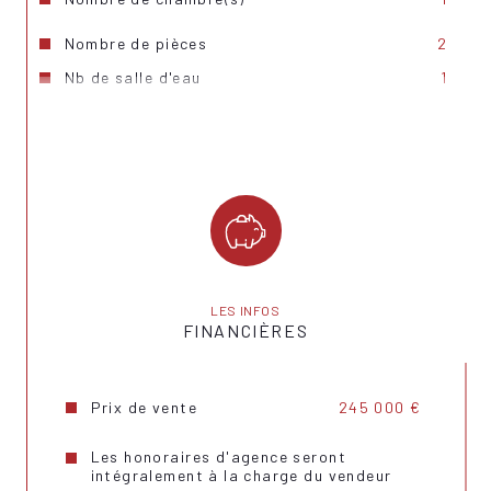
Nombre de pièces
2
Nb de salle d'eau
1
Cuisine
Séparée
Mode de chauffage
Electrique
Type de chauffage
Radiateur
Format de chauffage
Individuel
Terrasse
OUI
LES INFOS
FINANCIÈRES
Cave
OUI
Surface cave (m²)
6.60
Prix de vente
245 000 €
Exposition
Sud-Ouest
Les honoraires d'agence seront
intégralement à la charge du vendeur
Année de construction
1991