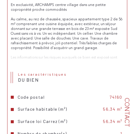
En exclusivité, ARCHAMPS centre village dans une petite 
copropriété proche commodités
Au calme, au rez de chaussée, spacieux appartement type 2 de 56 
m² comprenant une cuisine équipée, avec extérieur, un séjour 
donnant sur une grande terrasse en bois de 23 m² exposée Sud 
Ouest sans vis à vis. Un wc indépendant. Un cellier. Une chambre 
avec placard. Une salle de douches. Une cave. Travaux de 
rafraichissement à prévoir, joli potentiel. Très faibles charges de 
copropriété. Possibilité d'acquérir un grand garage.
Les informations sur les risques auxquels ce bien est exposé sont 
disponibles sur le site Géorisques : 
www.georisques.gouv.fr
Les caractéristiques
DU BIEN
Code postal
74160
CONTACT
Surface habitable (m²)
56,34 m²
Surface loi Carrez (m²)
56,34 m²
Nombre de chambre(s)
1