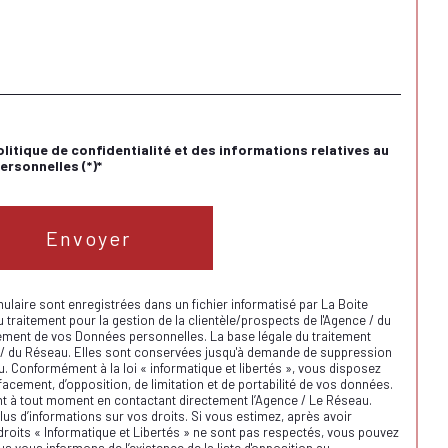
olitique de confidentialité et des informations relatives au
rsonnelles (*)*
Envoyer
mulaire sont enregistrées dans un fichier informatisé par La Boite
raitement pour la gestion de la clientèle/prospects de l'Agence / du
ement de vos Données personnelles. La base légale du traitement
nce / du Réseau. Elles sont conservées jusqu'à demande de suppression
u. Conformément à la loi « informatique et libertés », vous disposez
ffacement, d’opposition, de limitation et de portabilité de vos données.
t à tout moment en contactant directement l’Agence / Le Réseau.
us d’informations sur vos droits. Si vous estimez, après avoir
droits « Informatique et Libertés » ne sont pas respectés, vous pouvez