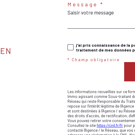
Message *
j'ai pris connaissance de la p
IEN
traitement de mes données pe
* Champ obligatoire
Les informations recueillies sur ce for
Immo agissant comme Sous-traitant du t
Réseau qui reste Responsable du Trait
repose sur l'intérêt légitime de l'Age
et sont destinées à l'Agence / au Résea
des droits d’accès, de rectification, d’e
Vous pouvez retirer votre consentemen
Consultez le site
https://cnil.fr/fr
pour pl
contacté l'Agence / le Réseau, que vos 