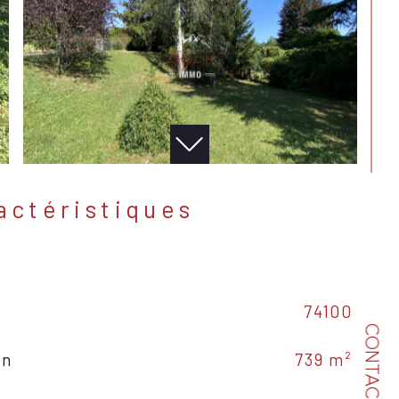
ractéristiques
74100
CONTACT
in
739 m²