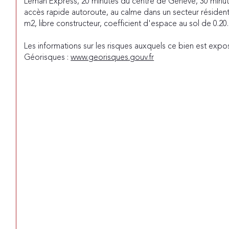
Léman Express, 20 minutes du centre de Genève, 30 minut
accès rapide autoroute, au calme dans un secteur résidentie
m2, libre constructeur, coefficient d'espace au sol de 0.20.
Les informations sur les risques auxquels ce bien est expos
Géorisques : 
www.georisques.gouv.fr