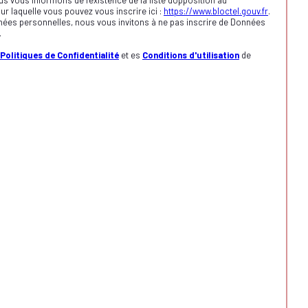
s vous informons de l’existence de la liste d'opposition au
r laquelle vous pouvez vous inscrire ici :
https://www.bloctel.gouv.fr
.
nées personnelles, nous vous invitons à ne pas inscrire de Données
.
Politiques de Confidentialité
et es
Conditions d'utilisation
de