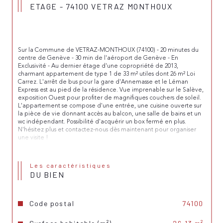
ETAGE - 74100 VETRAZ MONTHOUX
Sur la Commune de VETRAZ-MONTHOUX (74100) - 20 minutes du 
centre de Genève - 30 min de l'aéroport de Genève - En 
Exclusivité - Au dernier étage d'une copropriété de 2013, 
charmant appartement de type 1 de 33 m² utiles dont 26 m² Loi 
Carrez. L'arrêt de bus pour la gare d'Annemasse et le Léman 
Express est au pied de la résidence. Vue imprenable sur le Salève, 
exposition Ouest pour profiter de magnifiques couchers de soleil. 
L'appartement se compose d'une entrée, une cuisine ouverte sur 
la pièce de vie donnant accès au balcon, une salle de bains et un 
wc indépendant. Possibilité d'acquérir un box fermé en plus. 
N'hésitez plus et contactez-nous dès maintenant pour organiser 
une visite !
Les informations sur les risques auxquels ce bien est exposé sont 
disponibles sur le site Géorisques : 
www.georisques.gouv.fr
Les caractéristiques
DU BIEN
Retrouvez toutes nos annonces sur notre site : 
www.affairimmo.fr
Code postal
74100