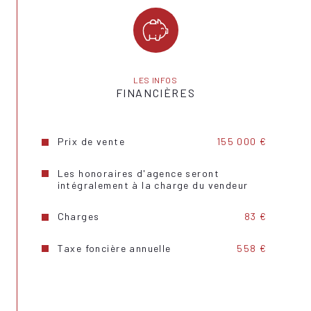
Année de construction
2013
Copropriété
OUI
Lot n°
8
LES INFOS
FINANCIÈRES
Prix de vente
155 000 €
Les honoraires d'agence seront
intégralement à la charge du vendeur
Charges
83 €
Taxe foncière annuelle
558 €