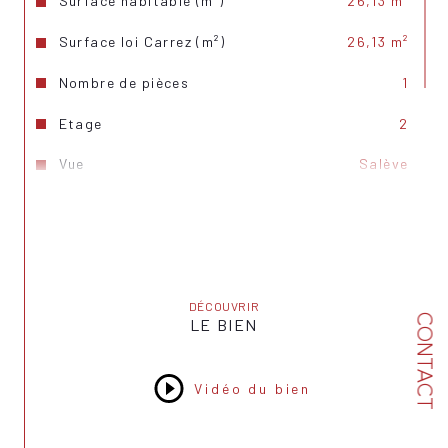
Surface habitable (m²)
26,13 m²
Surface loi Carrez (m²)
26,13 m²
Nombre de pièces
1
Etage
2
Vue
Salève
Nb de salle d'eau
1
Cuisine
Kitchenette
Mode de chauffage
Gaz de ville
DÉCOUVRIR
Type de chauffage
Radiateur
CONTACT
LE BIEN
Format de chauffage
Collectif
Vidéo du bien
Balcon
OUI
Exposition
Ouest