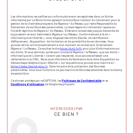
Les informations recueillies sur ce formulaire sont enregistrées dans un fichier
informatisé par La Boite Immo agissant comme Sous-traitant du traitement pour la
gestion de la clientèle/prospects de l'Agence / du Réseau qui reste Responsable du
Traitement de vos Données personnelles. La base légale du traitement repose sur
l'intérêt légitime de l'Agence / du Réseau. Elles sont conservées jusqu'à demande de
suppression et sont destinées à l'Agence / au Réseau. Conformément à la loi «
informatique et libertés », vous disposez des droits d’accès, de rectification,
d’effacement, d’opposition, de limitation et de portabilité de vos données. Vous
pouvez retirer votre consentement à tout moment en contactant directement
l’Agence / Le Réseau. Consultez le site
https://cnil.fr/fr
pour plus d’informations sur
vos droits. Si vous estimez, après avoir contacté l'Agence / le Réseau, que vos droits «
Informatique et Libertés » ne sont pas respectés, vous pouvez adresser une
réclamation à la CNIL. Nous vous informons de l’existence de la liste d'opposition au
démarchage téléphonique « Bloctel », sur laquelle vous pouvez vous inscrire ici :
https://www.bloctel.gouv.fr
. Dans le cadre de la protection des Données
personnelles, nous vous invitons à ne pas inscrire de Données sensibles dans le champ
de saisie libre.
Ce site est protégé par reCAPTCHA, les
Politiques de Confidentialité
et es
Conditions d'utilisation
de Google s'appliquent.
INTÉRESSÉ(E) PAR
CE BIEN ?