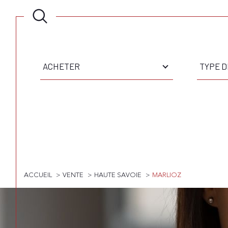
Type
Type
d'offre
de
ACHETER
TYPE D
bien
Surface
Pièces
SURFACE
PIÈCE
ACCUEIL
VENTE
HAUTE SAVOIE
MARLIOZ