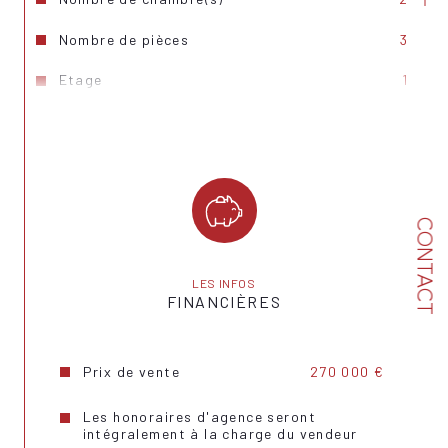
Nombre de pièces
3
Etage
1
Ascenseur
NON
Nb de salle de bains
1
Cuisine
Américaine
CONTACT
Type de cuisine
Equipée
Mode de chauffage
Electrique
LES INFOS
FINANCIÈRES
Type de chauffage
Au sol
Format de chauffage
Individuel
Prix de vente
270 000 €
Interphone
OUI
Les honoraires d'agence seront
intégralement à la charge du vendeur
Visiophone
NON