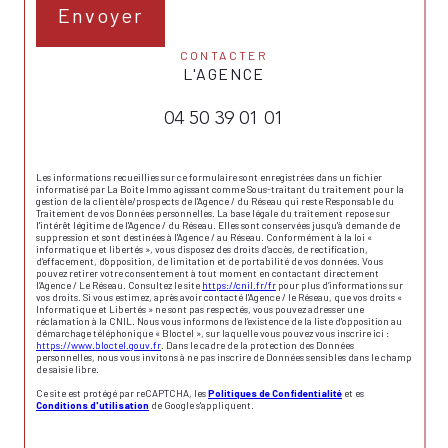
Envoyer
CONTACTER
L'AGENCE
04 50 39 01 01
Les informations recueillies sur ce formulaire sont enregistrées dans un fichier
informatisé par La Boite Immo agissant comme Sous-traitant du traitement pour la
gestion de la clientèle/prospects de l'Agence / du Réseau qui reste Responsable du
Traitement de vos Données personnelles. La base légale du traitement repose sur
l'intérêt légitime de l'Agence / du Réseau. Elles sont conservées jusqu'à demande de
suppression et sont destinées à l'Agence / au Réseau. Conformément à la loi «
informatique et libertés », vous disposez des droits d’accès, de rectification,
d’effacement, d’opposition, de limitation et de portabilité de vos données. Vous
pouvez retirer votre consentement à tout moment en contactant directement
l’Agence / Le Réseau. Consultez le site
https://cnil.fr/fr
pour plus d’informations sur
vos droits. Si vous estimez, après avoir contacté l'Agence / le Réseau, que vos droits «
Informatique et Libertés » ne sont pas respectés, vous pouvez adresser une
réclamation à la CNIL. Nous vous informons de l’existence de la liste d'opposition au
démarchage téléphonique « Bloctel », sur laquelle vous pouvez vous inscrire ici :
https://www.bloctel.gouv.fr
. Dans le cadre de la protection des Données
personnelles, nous vous invitons à ne pas inscrire de Données sensibles dans le champ
de saisie libre.
Ce site est protégé par reCAPTCHA, les
Politiques de Confidentialité
et es
Conditions d'utilisation
de Google s'appliquent.