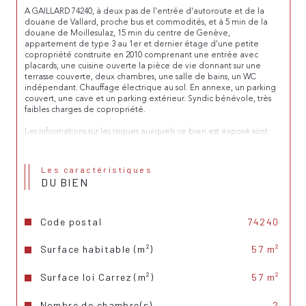
A GAILLARD 74240, à deux pas de l'entrée d'autoroute et de la 
douane de Vallard, proche bus et commodités, et à 5 min de la 
douane de Moillesulaz, 15 min du centre de Genève, 
appartement de type 3 au 1er et dernier étage d'une petite 
copropriété construite en 2010 comprenant une entrée avec 
placards, une cuisine ouverte la pièce de vie donnant sur une 
terrasse couverte, deux chambres, une salle de bains, un WC 
indépendant. Chauffage électrique au sol. En annexe, un parking 
couvert, une cave et un parking extérieur. Syndic bénévole, très 
faibles charges de copropriété.
Les informations sur les risques auxquels ce bien est exposé sont 
disponibles sur le site Géorisques : 
www.georisques.gouv.fr
Retrouvez toutes nos annonces sur notre site : 
www.affairimmo.fr
Les caractéristiques
DU BIEN
Code postal
74240
Surface habitable (m²)
57 m²
Surface loi Carrez (m²)
57 m²
Nombre de chambre(s)
2