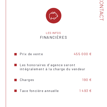
CONTACT
Mode de chauffage
Gaz
Type de chauffage
Au sol
Format de chauffage
Individuel
Interphone
OUI
LES INFOS
FINANCIÈRES
Visiophone
NON
Terrasse
OUI
Prix de vente
455 000 €
Nombre de garage
1
Les honoraires d'agence seront
intégralement à la charge du vendeur
Cave
OUI
Charges
190 €
Exposition
Sud-Est
Taxe foncière annuelle
1 493 €
Année de construction
2004
Copropriété
OUI