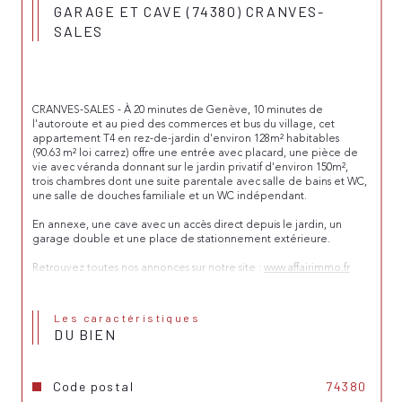
GARAGE ET CAVE (74380) CRANVES-
SALES
CRANVES-SALES - À 20 minutes de Genève, 10 minutes de 
l'autoroute et au pied des commerces et bus du village, cet 
appartement T4 en rez-de-jardin d'environ 128m² habitables 
(90.63 m² loi carrez) offre une entrée avec placard, une pièce de 
vie avec véranda donnant sur le jardin privatif d'environ 150m², 
trois chambres dont une suite parentale avec salle de bains et WC, 
une salle de douches familiale et un WC indépendant.
En annexe, une cave avec un accès direct depuis le jardin, un 
garage double et une place de stationnement extérieure.
Retrouvez toutes nos annonces sur notre site : 
www.affairimmo.fr
Les informations sur les risques auxquels ce bien est exposé sont 
disponibles sur le site Géorisques : 
www.georisques.gouv.fr
Les caractéristiques
DU BIEN
Code postal
74380