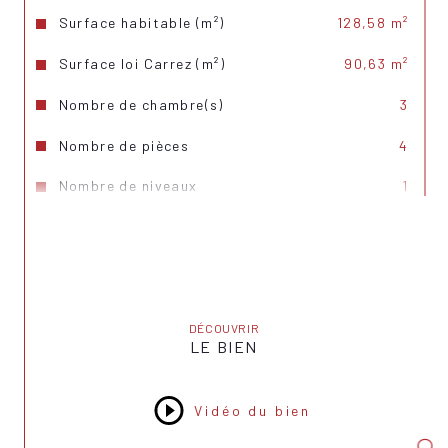
Surface habitable (m²)
128,58 m²
Surface loi Carrez (m²)
90,63 m²
Nombre de chambre(s)
3
Nombre de pièces
4
Nombre de niveaux
1
Ascenseur
OUI
Vue
Mont Blanc
Nb de salle de bains
1
DÉCOUVRIR
Nb de salle d'eau
1
LE BIEN
Cuisine
Séparée
Vidéo du bien
Type de cuisine
Equipée