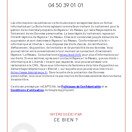
04 50 39 01 01
Les informations recueillies sur ce formulaire sont enregistrées dans un fichier
informatisé par La Boite Immo agissant comme Sous-traitant du traitement pour la
gestion de la clientèle/prospects de l'Agence / du Réseau qui reste Responsable du
Traitement de vos Données personnelles. La base légale du traitement repose sur
l'intérêt légitime de l'Agence / du Réseau. Elles sont conservées jusqu'à demande de
suppression et sont destinées à l'Agence / au Réseau. Conformément à la loi «
informatique et libertés », vous disposez des droits d’accès, de rectification,
d’effacement, d’opposition, de limitation et de portabilité de vos données. Vous
pouvez retirer votre consentement à tout moment en contactant directement
l’Agence / Le Réseau. Consultez le site
https://cnil.fr/fr
pour plus d’informations sur
vos droits. Si vous estimez, après avoir contacté l'Agence / le Réseau, que vos droits «
Informatique et Libertés » ne sont pas respectés, vous pouvez adresser une
réclamation à la CNIL. Nous vous informons de l’existence de la liste d'opposition au
démarchage téléphonique « Bloctel », sur laquelle vous pouvez vous inscrire ici :
https://www.bloctel.gouv.fr
. Dans le cadre de la protection des Données
personnelles, nous vous invitons à ne pas inscrire de Données sensibles dans le champ
de saisie libre.
Ce site est protégé par reCAPTCHA, les
Politiques de Confidentialité
et es
Conditions d'utilisation
de Google s'appliquent.
INTÉRESSÉ(E) PAR
CE BIEN ?