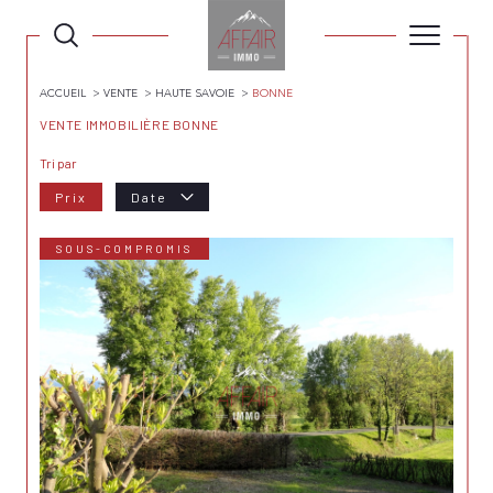
ACCUEIL
VENTE
HAUTE SAVOIE
BONNE
VENTE IMMOBILIÈRE BONNE
Tri par
Prix
Date
SOUS-COMPROMIS