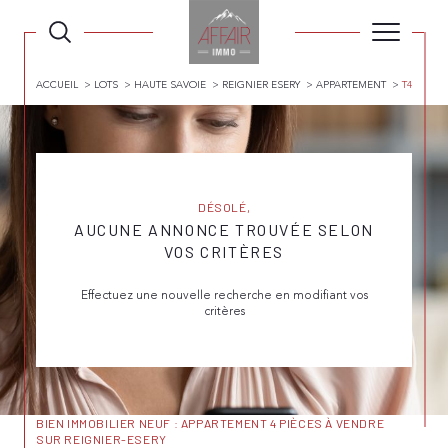
ACCUEIL
LOTS
HAUTE SAVOIE
REIGNIER ESERY
APPARTEMENT
T4
DÉSOLÉ,
AUCUNE ANNONCE TROUVÉE SELON
VOS CRITÈRES
Effectuez une nouvelle recherche en modifiant vos
critères
BIEN IMMOBILIER NEUF : APPARTEMENT 4 PIÈCES À VENDRE
SUR REIGNIER-ESERY