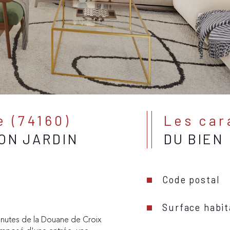
e (74160)
Les ca
ON JARDIN
DU BIEN
Code postal
Surface habit
inutes de la Douane de Croix 