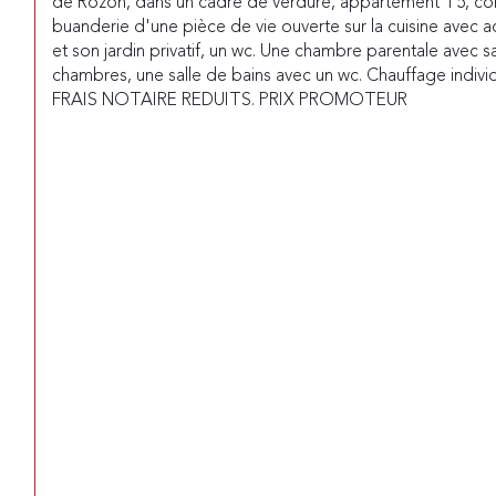
de Rozon, dans un cadre de verdure, appartement T5, co
buanderie d'une pièce de vie ouverte sur la cuisine avec a
et son jardin privatif, un wc. Une chambre parentale avec sa
chambres, une salle de bains avec un wc. Chauffage indivi
FRAIS NOTAIRE REDUITS. PRIX PROMOTEUR