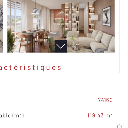
ractéristiques
74160
able (m²)
119,43 m²