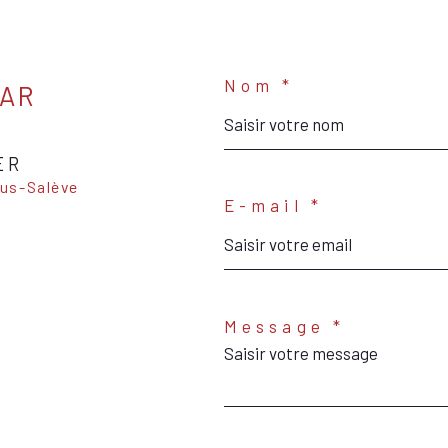
Nom *
PAR
ER
E-mail *
Message *