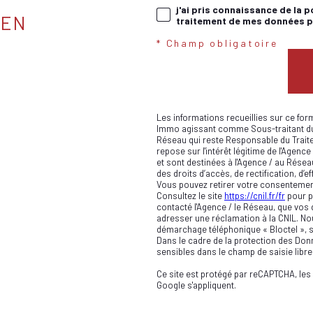
j'ai pris connaissance de la p
IEN
traitement de mes données pe
* Champ obligatoire
Les informations recueillies sur ce for
Immo agissant comme Sous-traitant du t
Réseau qui reste Responsable du Trait
repose sur l'intérêt légitime de l'Age
et sont destinées à l'Agence / au Résea
des droits d’accès, de rectification, d’e
Vous pouvez retirer votre consentemen
Consultez le site
https://cnil.fr/fr
pour pl
contacté l'Agence / le Réseau, que vos 
adresser une réclamation à la CNIL. Nou
démarchage téléphonique « Bloctel », su
Dans le cadre de la protection des Don
sensibles dans le champ de saisie libre
Ce site est protégé par reCAPTCHA, les
Google s'appliquent.