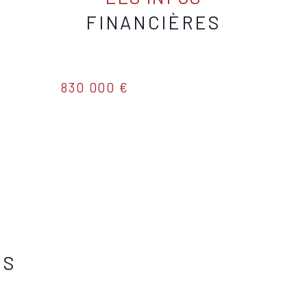
FINANCIÈRES
Terrasse
Exposition
s
830 000 €
Copropriété
Lot n°
nombre de lo
ES