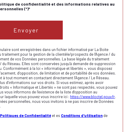
olitique de confidentialité et des informations relatives au
rsonnelles (*)*
Envoyer
mulaire sont enregistrées dans un fichier informatisé par La Boite
raitement pour la gestion de la clientèle/prospects de l'Agence / du
ement de vos Données personnelles. La base légale du traitement
nce / du Réseau. Elles sont conservées jusqu'à demande de suppression
u. Conformément à la loi « informatique et libertés », vous disposez
ffacement, d’opposition, de limitation et de portabilité de vos données.
t à tout moment en contactant directement l’Agence / Le Réseau.
us d’informations sur vos droits. Si vous estimez, après avoir
droits « Informatique et Libertés » ne sont pas respectés, vous pouvez
s vous informons de l’existence de la liste d'opposition au
r laquelle vous pouvez vous inscrire ici :
https://www.bloctel.gouv.fr
.
nées personnelles, nous vous invitons à ne pas inscrire de Données
.
Politiques de Confidentialité
et es
Conditions d'utilisation
de