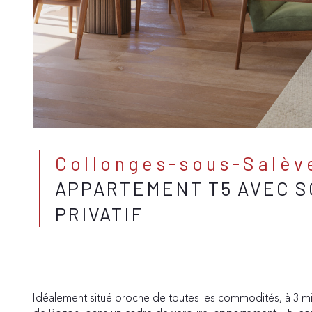
Collonges-sous-Salèv
APPARTEMENT T5 AVEC S
PRIVATIF
Idéalement situé proche de toutes les commodités, à 3 m