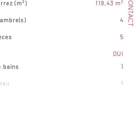
CONTACT
arrez (m²)
119,43 m²
ambre(s)
4
èces
5
OUI
e bains
1
'eau
1
ffage
Pompe à chaleur
ffage
Au sol
auffage
Individuel