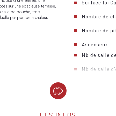
mposé d'une entrée, une 
Surface loi C
ccès sur une spacieuse terrasse, 
 salle de douche, trois 
Nombre de ch
duelle par pompe à chaleur. 
Nombre de pi
Ascenseur
Nb de salle d
Nb de salle d
Mode de chau
Type de chau
Format de ch
LES INFOS