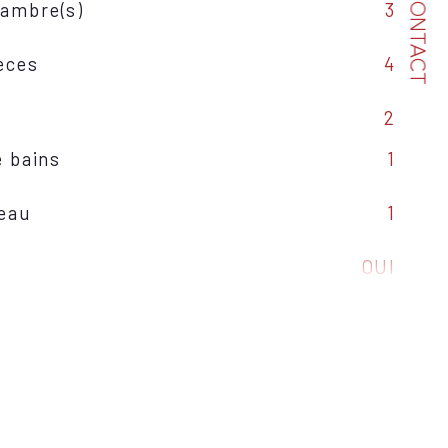
CONTACT
ambre(s)
3
èces
4
2
e bains
1
'eau
1
OUI
Sud-Ouest