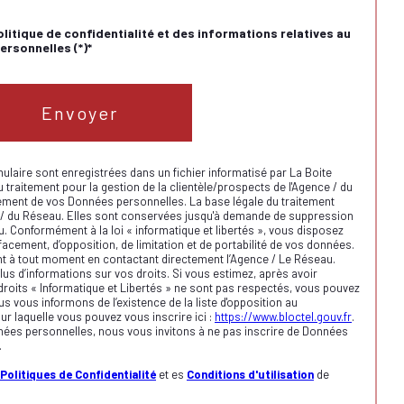
olitique de confidentialité et des informations relatives au
rsonnelles (*)*
Envoyer
mulaire sont enregistrées dans un fichier informatisé par La Boite
raitement pour la gestion de la clientèle/prospects de l'Agence / du
ement de vos Données personnelles. La base légale du traitement
nce / du Réseau. Elles sont conservées jusqu'à demande de suppression
u. Conformément à la loi « informatique et libertés », vous disposez
ffacement, d’opposition, de limitation et de portabilité de vos données.
t à tout moment en contactant directement l’Agence / Le Réseau.
us d’informations sur vos droits. Si vous estimez, après avoir
droits « Informatique et Libertés » ne sont pas respectés, vous pouvez
s vous informons de l’existence de la liste d'opposition au
r laquelle vous pouvez vous inscrire ici :
https://www.bloctel.gouv.fr
.
nées personnelles, nous vous invitons à ne pas inscrire de Données
.
Politiques de Confidentialité
et es
Conditions d'utilisation
de