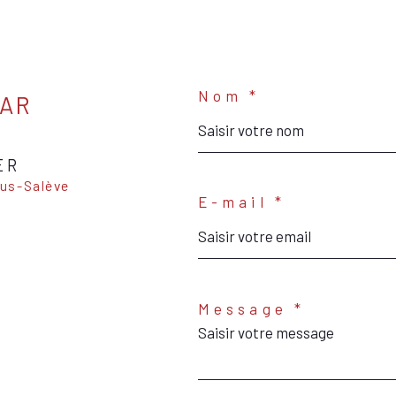
Nom *
PAR
ER
E-mail *
Message *