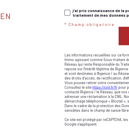
j'ai pris connaissance de la p
IEN
traitement de mes données pe
* Champ obligatoire
Les informations recueillies sur ce for
Immo agissant comme Sous-traitant du t
Réseau qui reste Responsable du Trait
repose sur l'intérêt légitime de l'Age
et sont destinées à l'Agence / au Résea
des droits d’accès, de rectification, d’e
Vous pouvez retirer votre consentemen
Consultez le site
https://cnil.fr/fr
pour pl
contacté l'Agence / le Réseau, que vos 
adresser une réclamation à la CNIL. Nou
démarchage téléphonique « Bloctel », su
Dans le cadre de la protection des Don
sensibles dans le champ de saisie libre
Ce site est protégé par reCAPTCHA, les
Google s'appliquent.