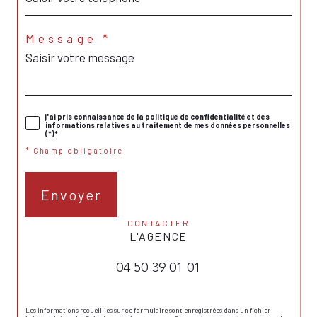
Message *
j'ai pris connaissance de la politique de confidentialité et des
informations relatives au traitement de mes données personnelles
(*)*
* Champ obligatoire
Envoyer
CONTACTER
L'AGENCE
04 50 39 01 01
Les informations recueillies sur ce formulaire sont enregistrées dans un fichier