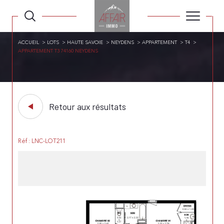
ACCUEIL
LOTS
HAUTE SAVOIE
NEYDENS
APPARTEMENT
T4
APPARTEMENT T3 74160 NEYDENS
Retour aux résultats
Réf : LNC-LOT211