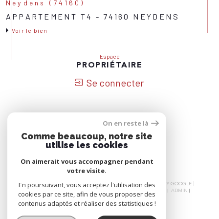
Neydens (74160)
APPARTEMENT T4 - 74160 NEYDENS
Voir le bien
Espace
PROPRIÉTAIRE
Se connecter
On en reste là
Nous
Comme beaucoup, notre site
ADHÉRONS
utilise les cookies
On aimerait vous accompagner pendant
votre visite.
© 2026 | TOUS DROITS RÉSERVÉS | TRADUCTION POWERED BY GOOGLE |
En poursuivant, vous acceptez l'utilisation des
NOS HONORAIRES
PLAN DU SITE
MENTIONS LÉGALES
ADMIN
cookies par ce site, afin de vous proposer des
NOS LIENS
POLITIQUE RGPD
COOKIES
contenus adaptés et réaliser des statistiques !