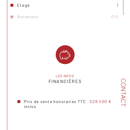
Etage
1
Ascenseur
OUI
Nb de salle de bains
1
Mode de chauffage
Gaz
Type de
TRAD_TYPE_CHAUFF_CHAUDIERE
chauffage
Format de chauffage
Individuel
LES INFOS
Balcon
OUI
CONTACT
FINANCIÈRES
Nombre de parking
1
Prix de vente honoraires TTC
528 400 €
Exposition
Sud-Est
inclus
Copropriété
OUI
Lot n°
111