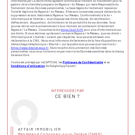
informatisé par La Boite Immo agissant comme Sous-traitant du traitement pour la
gestion de la clientèle/prospects de l'Agence / du Réseau qui reste Responsable du
Traitement de vos Données personnelles. La base légale du traitement repose sur
l'intérêt légitime de l'Agence / du Réseau. Elles sont conservées jusqu'à demande de
suppression et sont destinées à l'Agence / au Réseau. Conformément à la loi «
informatique et libertés », vous disposez des droits d’accès, de rectification,
d’effacement, d’opposition, de limitation et de portabilité de vos données. Vous
pouvez retirer votre consentement à tout moment en contactant directement
l’Agence / Le Réseau. Consultez le site
https://cnil.fr/fr
pour plus d’informations sur
vos droits. Si vous estimez, après avoir contacté l'Agence / le Réseau, que vos droits «
Informatique et Libertés » ne sont pas respectés, vous pouvez adresser une
réclamation à la CNIL. Nous vous informons de l’existence de la liste d'opposition au
démarchage téléphonique « Bloctel », sur laquelle vous pouvez vous inscrire ici :
https://www.bloctel.gouv.fr
. Dans le cadre de la protection des Données
personnelles, nous vous invitons à ne pas inscrire de Données sensibles dans le champ
de saisie libre.
Ce site est protégé par reCAPTCHA, les
Politiques de Confidentialité
et es
Conditions d'utilisation
de Google s'appliquent.
INTÉRESSÉ(E) PAR
CE BIEN ?
AFFAIR IMMOBILIER
Mandataire Collonges-sous-Salève (74160)