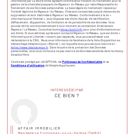
informatisé par La Boite Immo agissant comme Sous-traitant du traitement pour la
gestion de la clientèle/prospects de l'Agence / du Réseau qui reste Responsable du
Traitement de vos Données personnelles. La base légale du traitement repose sur
l'intérêt légitime de l'Agence / du Réseau. Elles sont conservées jusqu'à demande de
suppression et sont destinées à l'Agence / au Réseau. Conformément à la loi «
informatique et libertés », vous disposez des droits d’accès, de rectification,
d’effacement, d’opposition, de limitation et de portabilité de vos données. Vous
pouvez retirer votre consentement à tout moment en contactant directement
l’Agence / Le Réseau. Consultez le site
https://cnil.fr/fr
pour plus d’informations sur
vos droits. Si vous estimez, après avoir contacté l'Agence / le Réseau, que vos droits «
Informatique et Libertés » ne sont pas respectés, vous pouvez adresser une
réclamation à la CNIL. Nous vous informons de l’existence de la liste d'opposition au
démarchage téléphonique « Bloctel », sur laquelle vous pouvez vous inscrire ici :
https://www.bloctel.gouv.fr
. Dans le cadre de la protection des Données
personnelles, nous vous invitons à ne pas inscrire de Données sensibles dans le champ
de saisie libre.
Ce site est protégé par reCAPTCHA, les
Politiques de Confidentialité
et es
Conditions d'utilisation
de Google s'appliquent.
INTÉRESSÉ(E) PAR
CE BIEN ?
AFFAIR IMMOBILIER
Mandataire Collonges-sous-Salève (74160)