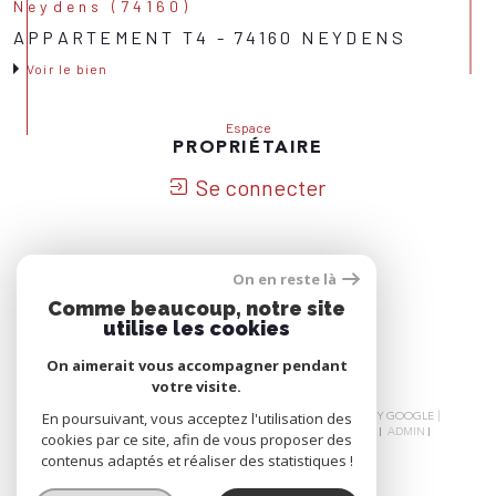
Neydens (74160)
APPARTEMENT T4 - 74160 NEYDENS
Voir le bien
Espace
PROPRIÉTAIRE
Se connecter
On en reste là
Nous
Comme beaucoup, notre site
ADHÉRONS
utilise les cookies
On aimerait vous accompagner pendant
votre visite.
© 2026 | TOUS DROITS RÉSERVÉS | TRADUCTION POWERED BY GOOGLE |
En poursuivant, vous acceptez l'utilisation des
NOS HONORAIRES
PLAN DU SITE
MENTIONS LÉGALES
ADMIN
cookies par ce site, afin de vous proposer des
NOS LIENS
POLITIQUE RGPD
COOKIES
contenus adaptés et réaliser des statistiques !