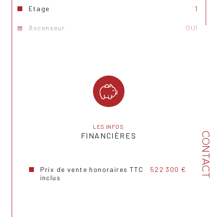
Etage
1
Ascenseur
OUI
Nb de salle de bains
1
Mode de chauffage
Gaz
Type de
TRAD_TYPE_CHAUFF_CHAUDIERE
chauffage
Format de chauffage
Individuel
LES INFOS
Balcon
OUI
CONTACT
FINANCIÈRES
Nombre de parking
1
Prix de vente honoraires TTC
522 300 €
Exposition
Sud-Est
inclus
Copropriété
OUI
Lot n°
111