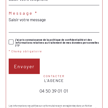
Message *
j'ai pris connaissance de la politique de confidentialité et des
informations relatives au traitement de mes données personnelles
(*)*
* Champ obligatoire
Envoyer
CONTACTER
L'AGENCE
04 50 39 01 01
Les informations recueillies sur ce formulaire sont enregistrées dans un fichier