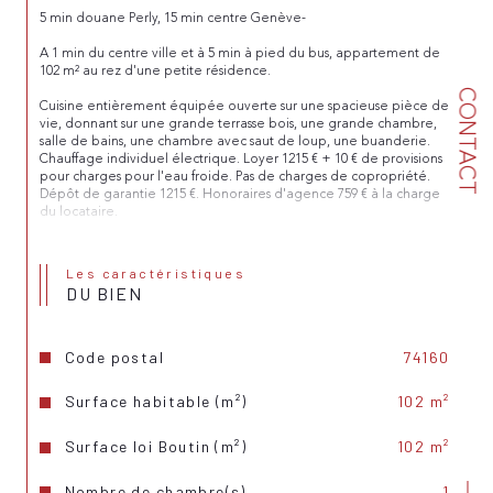
5 min douane Perly, 15 min centre Genève-
A 1 min du centre ville et à 5 min à pied du bus, appartement de 
102 m² au rez d'une petite résidence.
CONTACT
Cuisine entièrement équipée ouverte sur une spacieuse pièce de 
vie, donnant sur une grande terrasse bois, une grande chambre, 
salle de bains, une chambre avec saut de loup, une buanderie. 
Chauffage individuel électrique. Loyer 1215 € + 10 € de provisions 
pour charges pour l'eau froide. Pas de charges de copropriété. 
Dépôt de garantie 1215 €. Honoraires d'agence 759 € à la charge 
du locataire.
Les caractéristiques
DU BIEN
Code postal
74160
Surface habitable (m²)
102 m²
Surface loi Boutin (m²)
102 m²
Nombre de chambre(s)
1