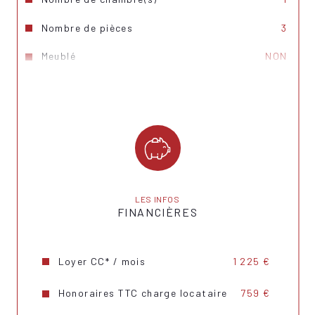
Nombre de pièces
3
Meublé
NON
Ascenseur
NON
Nb de salle de bains
1
Cuisine
Américaine
Type de cuisine
Equipée
Mode de chauffage
Electrique
LES INFOS
FINANCIÈRES
Type de chauffage
Radiateur
Format de chauffage
Individuel
Loyer CC* / mois
1 225 €
Terrasse
OUI
Honoraires TTC charge locataire
759 €
Copropriété
NON