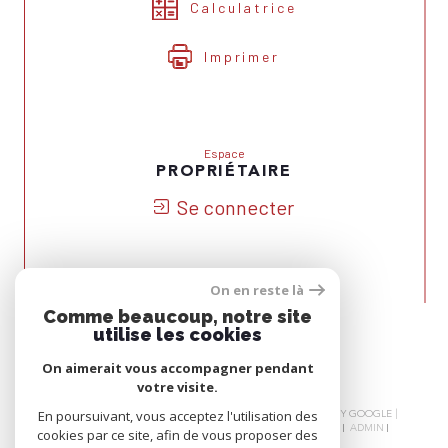
Calculatrice
Imprimer
Espace
PROPRIÉTAIRE
Se connecter
On en reste là
Nous
Comme beaucoup, notre site
ADHÉRONS
utilise les cookies
On aimerait vous accompagner pendant
votre visite.
© 2026 | TOUS DROITS RÉSERVÉS | TRADUCTION POWERED BY GOOGLE |
En poursuivant, vous acceptez l'utilisation des
NOS HONORAIRES
PLAN DU SITE
MENTIONS LÉGALES
ADMIN
cookies par ce site, afin de vous proposer des
NOS LIENS
POLITIQUE RGPD
COOKIES