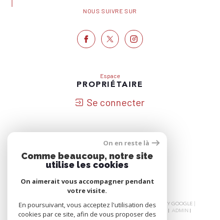
NOUS SUIVRE SUR
Espace
PROPRIÉTAIRE
Se connecter
On en reste là
Nous
Comme beaucoup, notre site
ADHÉRONS
utilise les cookies
On aimerait vous accompagner pendant
votre visite.
© 2026 | TOUS DROITS RÉSERVÉS | TRADUCTION POWERED BY GOOGLE |
En poursuivant, vous acceptez l'utilisation des
NOS HONORAIRES
PLAN DU SITE
MENTIONS LÉGALES
ADMIN
cookies par ce site, afin de vous proposer des
NOS LIENS
POLITIQUE RGPD
COOKIES